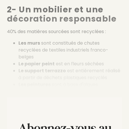
2- Un mobilier et une
décoration responsable
40% des matières sourcées sont recyclées :
Les
murs
sont constitués de chutes
recyclées de textiles industriels franco-
belges
Le papier
peint
est en fleurs séchées
Le support terrazzo
est entièrement réalisé
à partir de déchets plastiques recyclés
Les peintures
sont à base d'algues
Abonnez-vous au