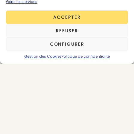
Gérer les services
ACCEPTER
REFUSER
CONFIGURER
Gestion des Cookies
Politique de confidentialité
About the Author
Victoire Satto
563 posts
Fondatrice & CEO
Laisser un commentaire