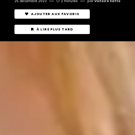
25 décembre 2023
2 minutes
par
Victoire Satto
AJOUTER AUX FAVORIS
À LIRE PLUS TARD