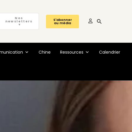
Nos
S'abonner
newsletters
au média
▼
unication
Chine
Ressources
Calendrier