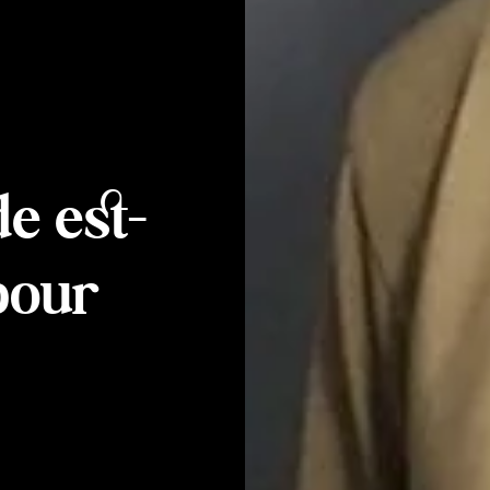
e est-
 pour