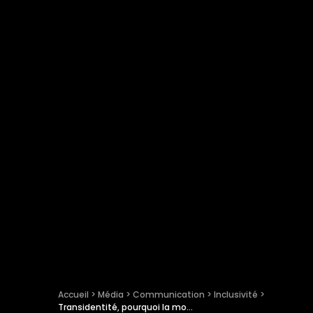
Accueil
 > 
Média
 > 
Communication
 > 
Inclusivité
 > 
Transidentité, pourquoi la mode est-elle essentielle pour les personnes transgenres ?