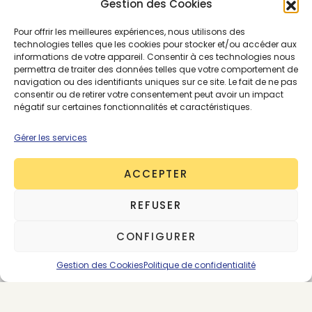
About the Author
Gestion des Cookies
Renaud Petit
Pour offrir les meilleures expériences, nous utilisons des
technologies telles que les cookies pour stocker et/ou accéder aux
198 posts
informations de votre appareil. Consentir à ces technologies nous
permettra de traiter des données telles que votre comportement de
navigation ou des identifiants uniques sur ce site. Le fait de ne pas
consentir ou de retirer votre consentement peut avoir un impact
négatif sur certaines fonctionnalités et caractéristiques.
Laisser un commentaire
Gérer les services
Connectez vous
pour laisser un commentaire.
ACCEPTER
REFUSER
SUIVEZ-NOUS
CONFIGURER
Gestion des Cookies
Politique de confidentialité
LES DERNIERS ARTICLES