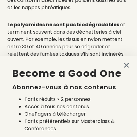
des consommateur·rices et polluent aussi les sols
et les nappes phréatiques.
Le polyamides ne sont pas biodégradables
et
terminent souvent dans des déchetteries à ciel
ouvert. Par exemple, les
tissus en nylon mettent
entre 30 et 40 années pour se dégrader et
rejettent des fumées toxiques s’ils sont incinérés.
De plus, elle n’est pas forcément durable car
les
collants qui l’emploient ne durent généralement
Become a Good One
que quelques jours
.
Les vêtements en polyamide
libèrent aux lavages des microparticules de
Abonnez-vous à nos contenus
plastiques trop fins pour être filtrées, qui se
retrouvent dans les fonds marins et perturbent
Tarifs réduits > 2 personnes
l’écosystème
.
Accès à tous nos contenus
OnePagers à télécharger
Tarifs préférentiels sur Masterclass &
L’Econyl®
, une matière fabriquée à partir de fibre
Conférences
de nylon recyclée et recyclable mise au point par