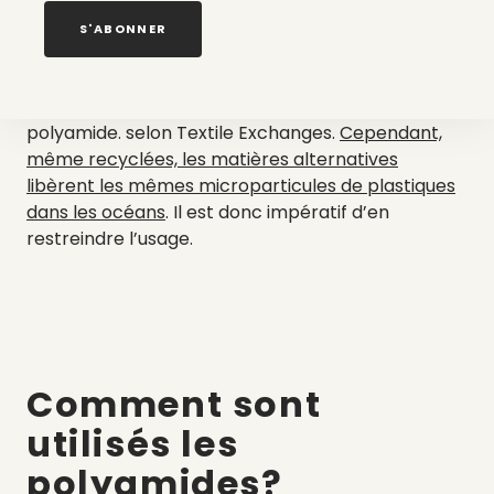
l’entreprise Aquafil, est une alternative écologique
au polyamide. Cette matière est moins polluante
S'ABONNER
car elle permettrait de réduire de près de 80%
l’impact de la matière neuve, mais ne représente
actuellement que 2% de la production totale de
polyamide. selon Textile Exchanges.
Cependant,
même recyclées, les matières alternatives
libèrent les mêmes microparticules de plastiques
dans les océans
. Il est donc impératif d’en
restreindre l’usage.
Comment sont
utilisés les
polyamides?