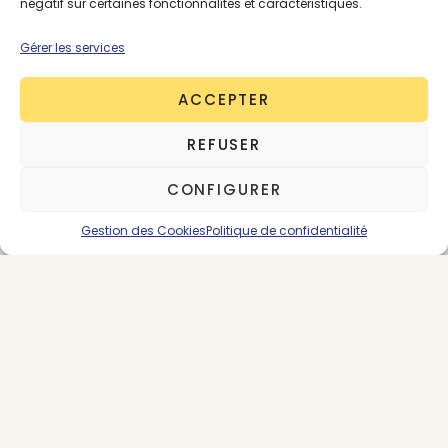
négatif sur certaines fonctionnalités et caractéristiques.
Gérer les services
ACCEPTER
REFUSER
About the Author
CONFIGURER
Renaud Petit
Gestion des Cookies
Politique de confidentialité
198 posts
SUIVEZ-NOUS