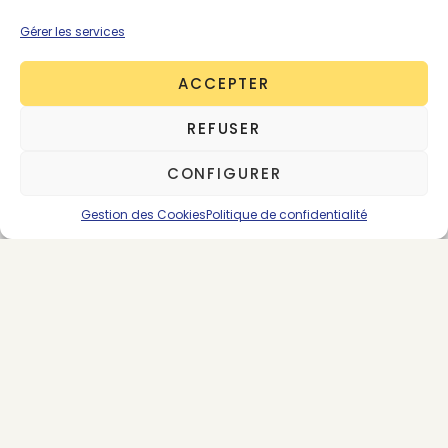
Gérer les services
*Abonnement renouvelable par tacite
reconduction
ACCEPTER
REFUSER
CONFIGURER
SE CONNECTER
ABONNEMENTS
Gestion des Cookies
Politique de confidentialité
PREMIUM