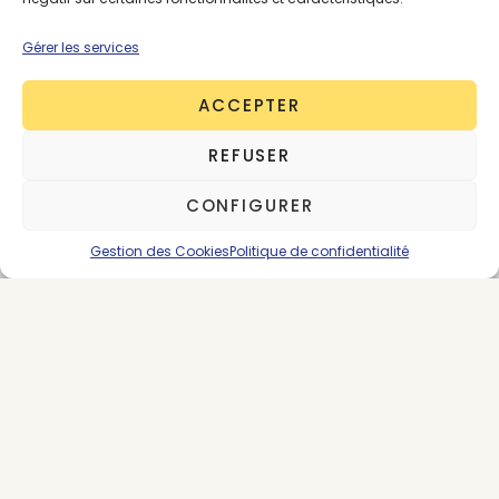
SE CONNECTER
ABONNEMENTS
Gérer les services
ACCEPTER
ÉCONOMIE CIRCULAIRE
PREMIUM
VINTAGE ET SECONDE MAIN
REFUSER
CONFIGURER
Gestion des Cookies
Politique de confidentialité