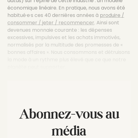
datas) sur l’épine de cette industrie : un modèle
économique linéaire. En pratique, nous avons été
habitué·e·s ces 40 dernières années à
produire /
consommer / jeter / recommencer
. Ainsi sont
devenues monnaie courante : les dépenses
excessives, impulsives et les achats immotivés,
normalisés par la multitude des promesses de «
bonnes affaires ». Nous consommons et détruisons
la mode à un rythme plus élevé que ce que notre
planète peut supporter.
Abonnez-vous au
média