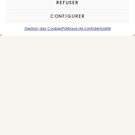
REFUSER
pour le secteur
Tarifs préférentiels sur nos
CONFIGURER
partenariats média
Gestion des Cookies
Politique de confidentialité
Pour nous contacter :
morning@thegoodgoods.fr
*Abonnement renouvelable par tacite
reconduction
SE CONNECTER
ABONNEMENTS