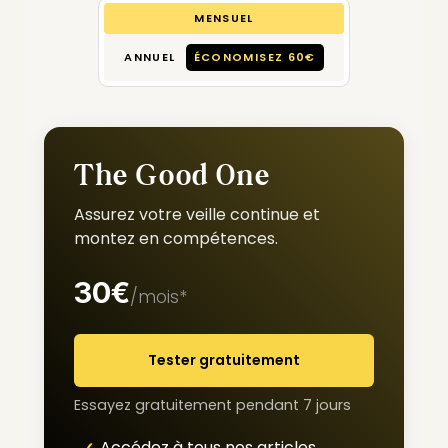
MENSUEL
ANNUEL
ÉCONOMISEZ 60€
The Good One
Assurez votre veille continue et
montez en compétences.
30€
/mois*
Tester gratuitement
Essayez gratuitement pendant 7 jours
Accédez à tous nos articles