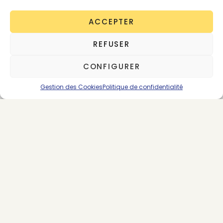
toujours édifiant de ce qui peut se faire de mieux,
des valeurs, à la fabrication.
ACCEPTER
REFUSER
CONFIGURER
Gestion des Cookies
Politique de confidentialité