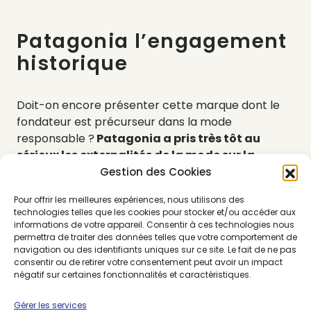
Patagonia l’engagement
historique
Doit-on encore présenter cette marque dont le
fondateur est précurseur dans la mode
responsable ?
Patagonia
a pris très tôt au
sérieux les externalités de la mode sur la
nature et l’inscrit dans sa manière de penser
Gestion des Cookies
leurs vêtements.
Exemple d’une pièce durable,
Pour offrir les meilleures expériences, nous utilisons des
on adore cette doudoune réversible aux couleurs
technologies telles que les cookies pour stocker et/ou accéder aux
douces.
Sans manches, elle
doublée
d’une polaire
informations de votre appareil. Consentir à ces technologies nous
et est résistante à l’eau.
Certifiée
Faire
Trade
, elle
permettra de traiter des données telles que votre comportement de
navigation ou des identifiants uniques sur ce site. Le fait de ne pas
est composée de polyester, de duvet et de nylon
consentir ou de retirer votre consentement peut avoir un impact
recyclés.
D
e plus, sa fabrication n’a pas demandé
négatif sur certaines fonctionnalités et caractéristiques.
l’usage de
PFC
nocives pour la santé et
l’environnement.
Patagonia
est un exemple
Gérer les services