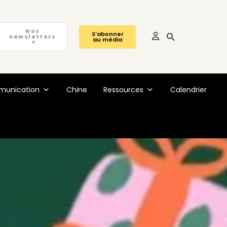
Nos
S'abonner
newsletters
au média
▼
unication
Chine
Ressources
Calendrier