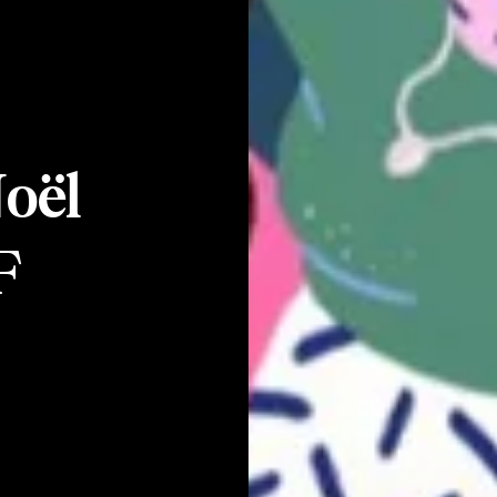
oël
F