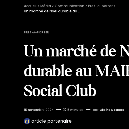
Accueil
 > 
Média
 > 
Communication
 > 
Pret-a-porter
 > 
Un marché de Noël durable au MAIF Social Club
PRET-A-PORTER
Un marché de N
durable au MAI
Social Club
15 novembre 2024
5 minutes
par
Claire Roussel
article partenaire