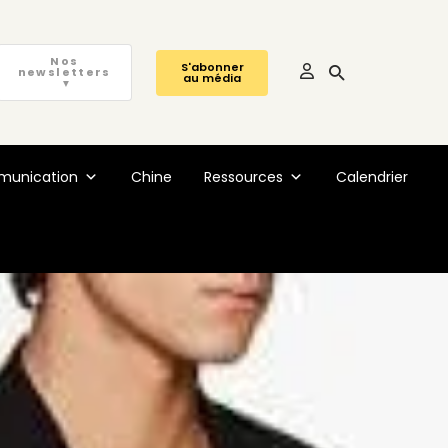
Nos
S'abonner
newsletters
au média
▼
unication
Chine
Ressources
Calendrier