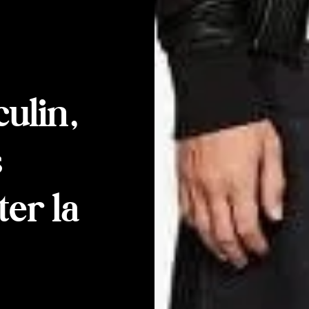
ulin,
s
er la