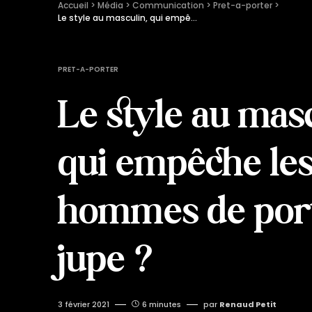
Accueil
 > 
Média
 > 
Communication
 > 
Pret-a-porter
 > 
Le style au masculin, qui empêche les hommes de porter la jupe ?
PRET-A-PORTER
Le style au masc
qui empêche le
hommes de port
jupe ?
3 février 2021
6 minutes
par
Renaud Petit