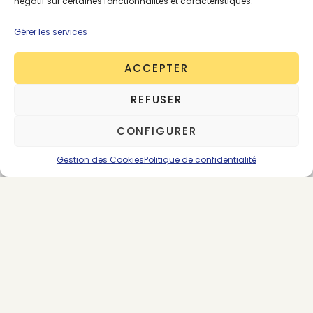
négatif sur certaines fonctionnalités et caractéristiques.
Gérer les services
ACCEPTER
REFUSER
Devenez un
ABONNEZ-VOUS
CONFIGURER
GOOD ONE
AU MÉDIA
Gestion des Cookies
Politique de confidentialité
INNOVATION ÉCOLOGIQUE
PODCAST