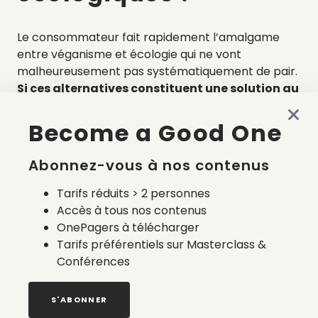
Le consommateur fait rapidement l’amalgame
entre véganisme et écologie qui ne vont
malheureusement pas systématiquement de pair.
Si ces alternatives constituent une solution au
problème de la souffrance animale, les fibres
utilisées ne sont pas naturelles pour autant
.
Become a Good One
Ce sont parfois des matières plastiques,
synthétiques, issues de la pétrochimie, qui
Abonnez-vous à nos contenus
nécessitent des solvants toxiques et produisent
des vêtements non recyclables.
Tarifs réduits > 2 personnes
Certaines alternatives sont plus écologiques
Accès à tous nos contenus
que d’autres, mais chacune présente des
OnePagers à télécharger
limites :
Tarifs préférentiels sur Masterclass &
Conférences
Le plastique recyclé
permet de limiter les
déchets plastiques, mais c’est une matière
S'ABONNER
non-biodégradable.