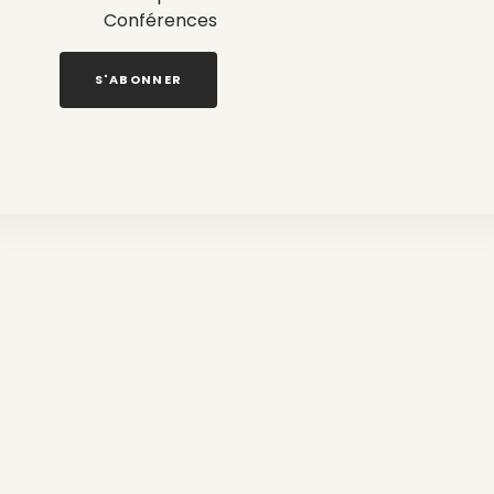
u de location… etc.
Conférences
S'ABONNER