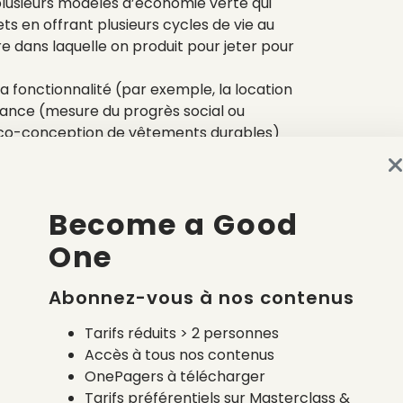
plusieurs modèles d’économie verte qui
 en offrant plusieurs cycles de vie au
e dans laquelle on produit pour jeter pour
a fonctionnalité (par exemple, la location
ance (mesure du progrès social ou
 (éco-conception de vêtements durables)
Become a Good
One
ception.
Dès l’étape de production des
voriser des modèles de conception
Abonnez-vous à nos contenus
en matières plus durables.
 dormants), modélisme (vêtements qui
Tarifs réduits > 2 personnes
sition facilitée pour le recyclage ultérieur…
Accès à tous nos contenus
des vêtements.
Inciter les gens à réparer ou
OnePagers à télécharger
garantir un vêtement à vie, proposer un
Tarifs préférentiels sur Masterclass &