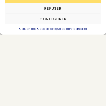
Henry Chahine
REFUSER
6 posts
CONFIGURER
Gestion des Cookies
Politique de confidentialité
SUIVEZ-NOUS
LES DERNIERS ARTICLES