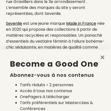
rue Gravilliers dans le 3e arrondissement .
L’ensemble des marques du site y seront
représentées, dont Sevenlie.
Sevenlie
est une jeune marque
Made in France
née
en 2020 qui propose des collections à partir de
matières recyclées et responsables. Un panaché
d’essentiels du vestiaire féminin à l’allure bohème-
chic séduisante, en matières de qualité comme
Tencel
, le coton recyclé ou encore le Lenzing
Ecovero.
Become a Good One
Abonnez-vous à nos contenus
Tarifs réduits > 2 personnes
Pop up store voie 21, du
Accès à tous nos contenus
20/11/2023 au 03/12/2023
OnePagers à télécharger
Tarifs préférentiels sur Masterclass &
79 rue des Gravilliers,
Conférences