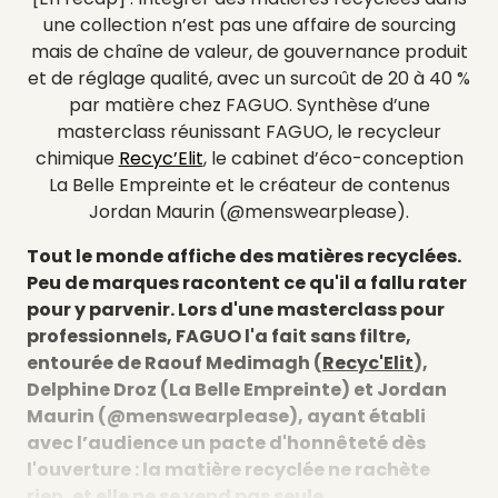
une collection n’est pas une affaire de sourcing
mais de chaîne de valeur, de gouvernance produit
et de réglage qualité, avec un surcoût de 20 à 40 %
par matière chez FAGUO. Synthèse d’une
masterclass réunissant FAGUO, le recycleur
chimique
Recyc’Elit
, le cabinet d’éco-conception
La Belle Empreinte et le créateur de contenus
Jordan Maurin (@menswearplease).
Tout le monde affiche des matières recyclées.
Peu de marques racontent ce qu'il a fallu rater
pour y parvenir. Lors d'une masterclass pour
professionnels, FAGUO l'a fait sans filtre,
entourée de Raouf Medimagh (
Recyc'Elit
),
Delphine Droz (La Belle Empreinte) et Jordan
Maurin (@menswearplease), ayant établi
avec l’audience un pacte d'honnêteté dès
l'ouverture : la matière recyclée ne rachète
rien, et elle ne se vend pas seule.