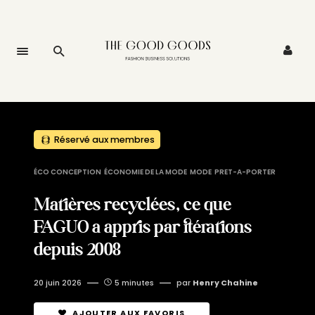
Réservé aux membres
ÉCO CONCEPTION
ÉCONOMIE DE LA MODE
MODE
PRET-A-PORTER
Matières recyclées, ce que
FAGUO a appris par itérations
depuis 2008
20 juin 2026
5 minutes
par
Henry Chahine
AJOUTER AUX FAVORIS