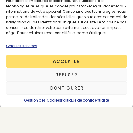
Pour offrir les meilleures expériences, nous utilisons des
technologies telles que les cookies pour stocker et/ou accéder aux
informations de votre appareil. Consentir à ces technologies nous
permettra de traiter des données telles que votre comportement de
navigation ou des identifiants uniques sur ce site. Le fait de ne pas
consentir ou de retirer votre consentement peut avoir un impact
négatif sur certaines fonctionnalités et caractéristiques.
Gérer les services
ACCEPTER
REFUSER
CONFIGURER
About the Author
Gestion des Cookies
Politique de confidentialité
Henry Chahine
6 posts