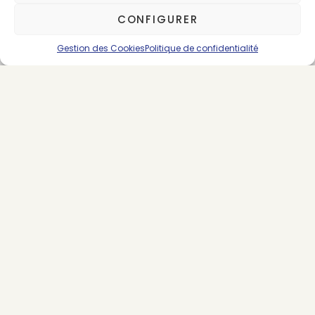
CONFIGURER
Gestion des Cookies
Politique de confidentialité
About the Author
Claire Roussel
75 posts
SUIVEZ-NOUS