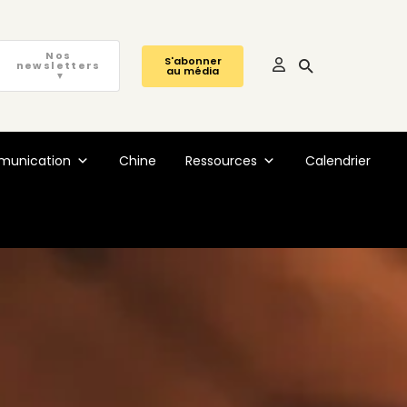
Nos
S'abonner
newsletters
au média
▼
unication
Chine
Ressources
Calendrier