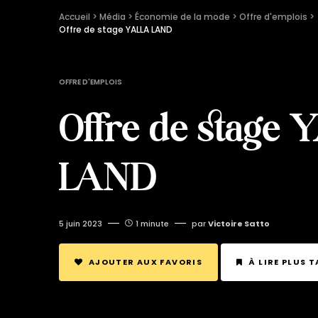
Accueil
 > 
Média
 > 
Économie de la mode
 > 
Offre d'emplois
 > 
Offre de stage YALLA LAND
OFFRE D'EMPLOIS
Offre de stage
LAND
5 juin 2023
1 minute
par
Victoire Satto
AJOUTER AUX FAVORIS
À LIRE PLUS 