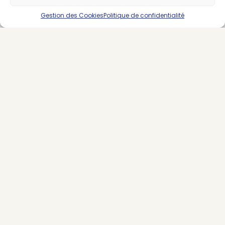
SUIVEZ-NOUS
Gestion des Cookies
Politique de confidentialité
LES DERNIERS ARTICLES
Quels prestataires pour le calcul du coût