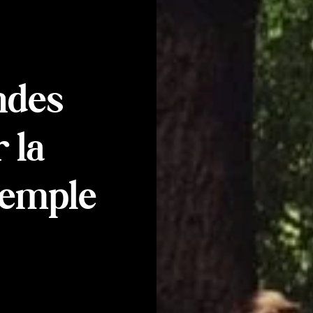
ndes
 la
exemple