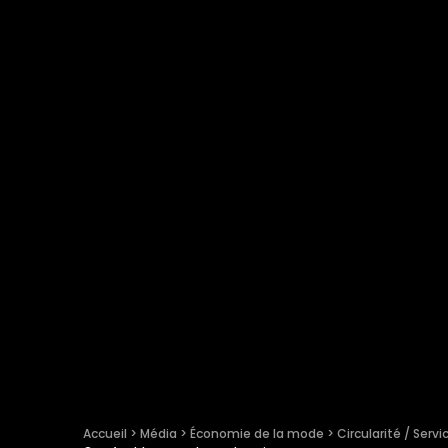
Accueil
 > 
Média
 > 
Économie de la mode
 > 
Circularité / Servi