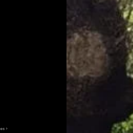
ces
 > 