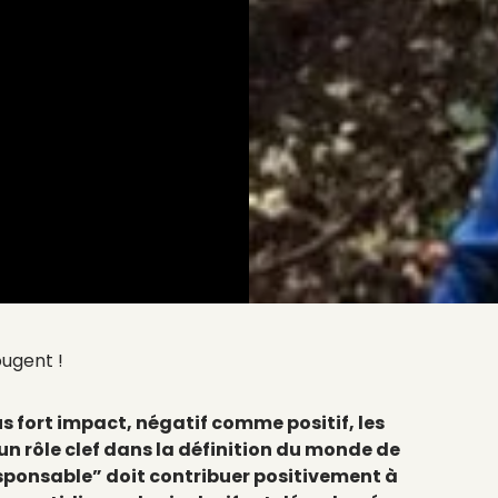
ugent !
us fort impact, négatif comme positif, les
un rôle clef dans la définition du monde de
sponsable” doit contribuer positivement à