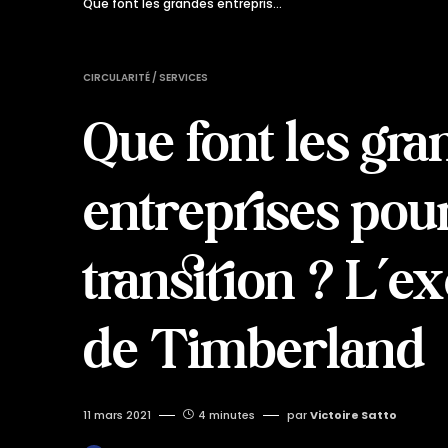
Que font les grandes entreprises pour la transition ? L’exemple de Timberland
CIRCULARITÉ / SERVICES
Que font les gra
entreprises pour
transition ? L’
de Timberland
11 mars 2021
4 minutes
par
Victoire Satto