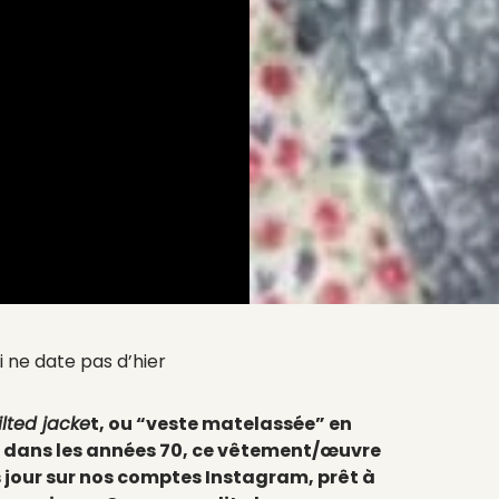
 ne date pas d’hier
ilted jacke
t, ou “veste matelassée” en
 dans les années 70, ce vêtement/œuvre
ès jour sur nos comptes Instagram, prêt à