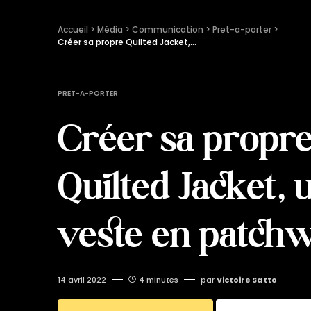
Accueil
 > 
Média
 > 
Communication
 > 
Pret-a-porter
 > 
Créer sa propre Quilted Jacket, une veste en patchwork
PRET-A-PORTER
Créer sa propr
Quilted Jacket, 
veste en patch
14 avril 2022
4 minutes
par
Victoire Satto