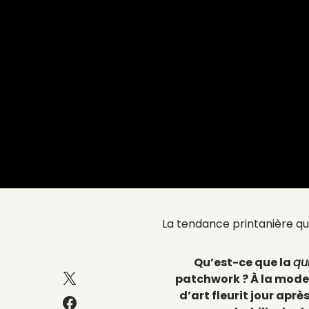
La tendance printanière qui
Qu’est-ce que la
qu
patchwork ? À la mode
d’art fleurit jour apr