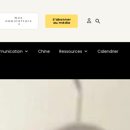
Nos
S'abonner
newsletters
au média
▼
unication
Chine
Ressources
Calendrier