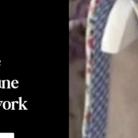
e
une
work