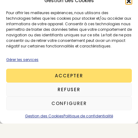
Gestion des Cookies
cycle infernal du tout jetable, on a référencé nos
Pour offrir les meilleures expériences, nous utilisons des
ateliers de réparations favoris pour customiser ou
technologies telles que les cookies pour stocker et/ou accéder aux
réparer vos paires fétiches.
informations de votre appareil. Consentir à ces technologies nous
permettra de traiter des données telles que votre comportement de
navigation ou des identifiants uniques sur ce site. Le fait de ne pas
Les 11 ateliers de réparation et de
consentir ou de retirer votre consentement peut avoir un impact
personnalisation de chaussures et
négatif sur certaines fonctionnalités et caractéristiques.
maroquinerie
Gérer les services
ACCEPTER
Les baskets
REFUSER
L’entretien des chaussures ne s’arrête pas aux
CONFIGURER
chaussures en cuir ! Les baskets ont aussi le droit
d’être bichonnées pour pouvoir ainsi les garder le
Gestion des Cookies
Politique de confidentialité
plus longtemps possible.