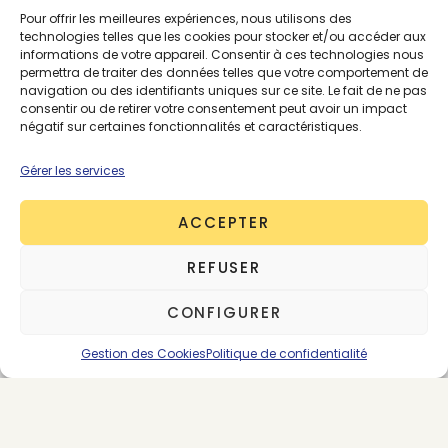
Pour offrir les meilleures expériences, nous utilisons des
vestes sur lesquelles il est possible d’apposer des
technologies telles que les cookies pour stocker et/ou accéder aux
patchs brodés à message. Pour ses pièces au look
informations de votre appareil. Consentir à ces technologies nous
workwear inspirées de l’univers automobile et des
permettra de traiter des données telles que votre comportement de
navigation ou des identifiants uniques sur ce site. Le fait de ne pas
stations de service vintages, Houblon Platine
consentir ou de retirer votre consentement peut avoir un impact
travaille avec un atelier de l’Aisne, qui lui-même
négatif sur certaines fonctionnalités et caractéristiques.
collabore régulièrement avec un atelier en Tunisie.
Gérer les services
ACCEPTER
REFUSER
CONFIGURER
Gestion des Cookies
Politique de confidentialité