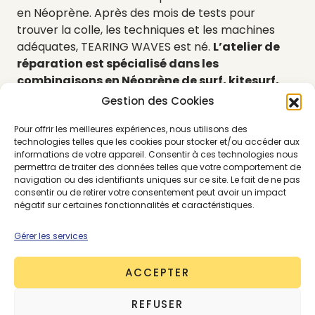
en Néoprène. Après des mois de tests pour
trouver la colle, les techniques et les machines
adéquates, TEARING WAVES est né.
L’atelier de
réparation est spécialisé dans les
combinaisons en Néoprène de surf, kitesurf,
wakeboard, windsurf
. Cette aventure, My-Lane
Gestion des Cookies
l’entreprend avec son compagnon, Nello. Un duo
gagnant qui unit l’expertise d’une couturière de
Pour offrir les meilleures expériences, nous utilisons des
technologies telles que les cookies pour stocker et/ou accéder aux
métier et l’expérience d’un surfeur. Une réparation
informations de votre appareil. Consentir à ces technologies nous
de combinaison est comprise en moyenne entre
permettra de traiter des données telles que votre comportement de
30 et 50 € avec un délai de 7 à 10 jours environ.
navigation ou des identifiants uniques sur ce site. Le fait de ne pas
consentir ou de retirer votre consentement peut avoir un impact
Pour la déposer, TEARING WAVES propose trois
négatif sur certaines fonctionnalités et caractéristiques.
options.
Gérer les services
L’instagr
am
TEARING WAVES
ACCEPTER
REFUSER