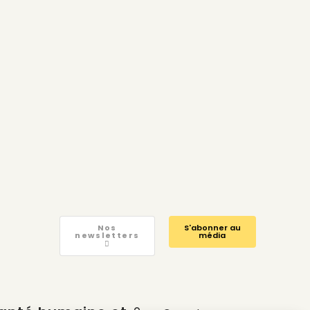
Nos
S'abonner au
newsletters
média