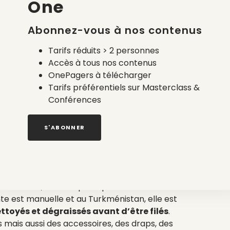
One
Les vêtements en poils de chameau sont
 de se protéger de la chaleur désertique.
Abonnez-vous à nos contenus
 plus qualitatifs et abondants que ceux
Tarifs réduits > 2 personnes
Accès à tous nos contenus
OnePagers à télécharger
Tarifs préférentiels sur Masterclass &
Conférences
de poils de
S'ABONNER
récoltée ?
s de chameau sont détachés par peignage.
 par animal, mais ce poids peut atteindre
nte est manuelle et au Turkménistan, elle est
nettoyés et dégraissés avant d’être filés
.
mais aussi des accessoires, des draps, des