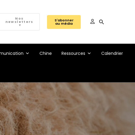
Nos
S'abonner
newsletters
au média
▼
unication
Chine
Ressources
Calendrier