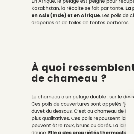
En Afrique, le pelage est peigné pour récupé
Kazakhstan, la récolte se fait par tonte.
La 
en Asie (Inde) et en Afrique
. Les poils de 
draperies et de toiles de tentes berbères.
À
quoi ressemblen
de chameau
?
Le chameau a un pelage double : sur le dessus
Ces poils de couvertures sont appelés “jarre
duvet du dessous. C’est au chameau de Mongol
plus qualitatives. Ces poils repoussent la pous
peuvent être roux, bruns ou dorés. La laine 
douce.
Elle a des propriétés thermostati