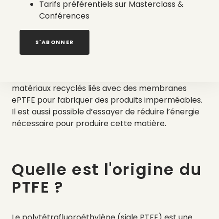
Tarifs préférentiels sur Masterclass &
Conférences
À ce jour, l’alternative la plus écologique reste
d’acheter des produits de seconde main
. En
effet, aucune matière ne peut remplacer
S'ABONNER
complètement les propriétés de l’ePTFE.
Cependant, une fabrication plus “verte” semble
envisageable, en utilisant des tissus contenant des
matériaux recyclés liés avec des membranes
ePTFE pour fabriquer des produits imperméables.
Il est aussi possible d’essayer de réduire l’énergie
nécessaire pour produire cette matière.
Quelle est l'origine du
PTFE ?
Le polytétrafluoroéthylène (sigle PTFE) est une