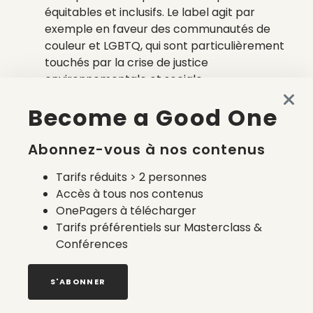
équitables et inclusifs.
Le label agit par
exemple en faveur des communautés de
couleur et LGBTQ, qui sont particulièrement
touchés par la crise de justice
environnementale et sociale.
La finance responsable
: Le label veut faire
Become a Good One
comprendre aux acteurs du monde
économique qu’ils peuvent changer le monde
en utilisant leur argent à bon escient. Par
Abonnez-vous à nos contenus
exemple, en contribuant à la construction de
Tarifs réduits > 2 personnes
pipelines de combustibles fossiles
Accès à tous nos contenus
destructeurs ou encore en soutenant des
OnePagers à télécharger
petites entreprises.
Tarifs préférentiels sur Masterclass &
Quelles sont les
Conférences
mesures de Green
S'ABONNER
America pour lutter