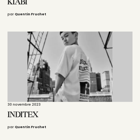
KIABI
par
Quentin Fruchet
30 novembre 2023
INDITEX
par
Quentin Fruchet