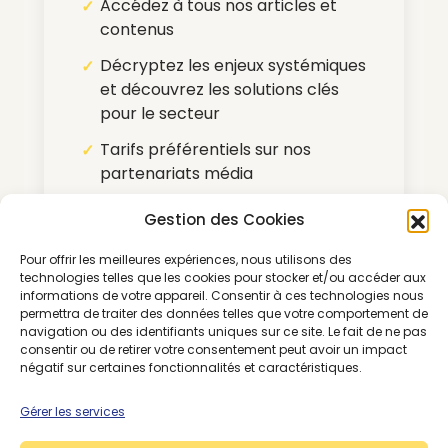
Accédez à tous nos articles et
contenus
Décryptez les enjeux systémiques
et découvrez les solutions clés
pour le secteur
Tarifs préférentiels sur nos
partenariats média
Pour nous contacter :
Gestion des Cookies
morning@thegoodgoods.fr
Pour offrir les meilleures expériences, nous utilisons des
technologies telles que les cookies pour stocker et/ou accéder aux
informations de votre appareil. Consentir à ces technologies nous
*Abonnement renouvelable par tacite
permettra de traiter des données telles que votre comportement de
navigation ou des identifiants uniques sur ce site. Le fait de ne pas
reconduction
consentir ou de retirer votre consentement peut avoir un impact
négatif sur certaines fonctionnalités et caractéristiques.
Gérer les services