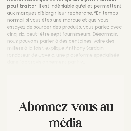
peut traiter.
Il est indéniable qu’elles permettent
aux marques d'élargir leur recherche. “En temps
normal, si vous êtes une marque et que vous
essayez de sourcer des produits, vous parlez avec
cinq, six, peut-être sept fournisseurs. Désormais,
nous pouvons parler à des centaines, voire des
milliers à la fois”, explique Anthony Sardain,
fondateur de
Cavela
, une plateforme spécialisée
dans l'approvisionnement par l’IA.
Abonnez-vous au
média