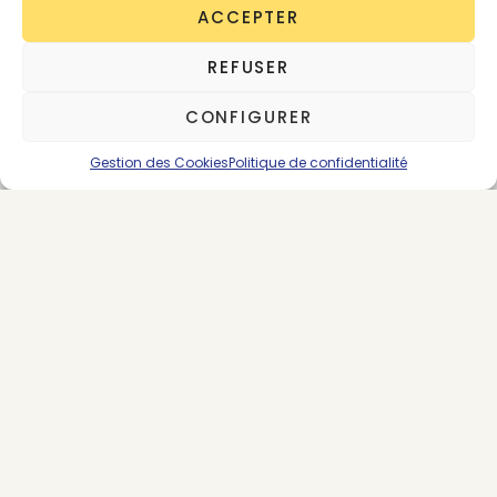
ACCEPTER
SE CONNECTER
ABONNEMENTS
REFUSER
CONFIGURER
INTELLIGENCE ARTIFICIELLE
PREMIUM
SOURCING
TRAÇABILITÉ
Gestion des Cookies
Politique de confidentialité