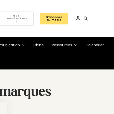
Nos
S'abonner
newsletters
au média
▼
unication
Chine
Ressources
Calendrier
s marques