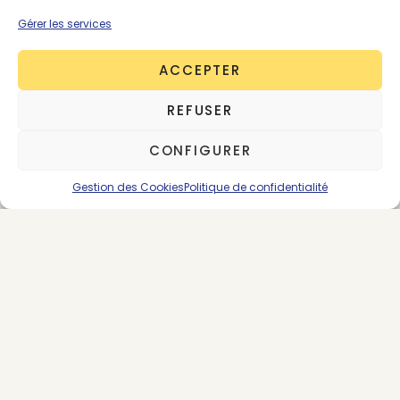
Tarifs préférentiels sur nos
Gérer les services
partenariats média
ACCEPTER
Pour nous contacter :
morning@thegoodgoods.fr
REFUSER
CONFIGURER
*Abonnement renouvelable par tacite
reconduction
Gestion des Cookies
Politique de confidentialité
SE CONNECTER
ABONNEMENTS
ÉCONOMIE CIRCULAIRE
INTERNATIONAL
LOI