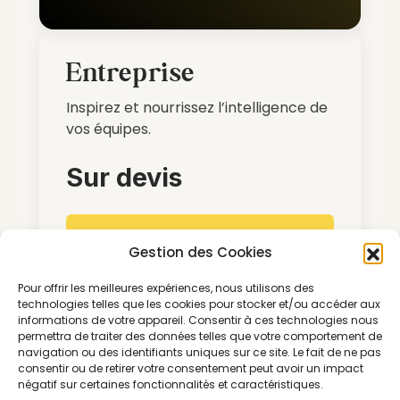
Entreprise
Inspirez et nourrissez l’intelligence de
vos équipes.
Sur devis
Nous contacter
Gestion des Cookies
Accédez à tous nos articles et
Pour offrir les meilleures expériences, nous utilisons des
technologies telles que les cookies pour stocker et/ou accéder aux
contenus
informations de votre appareil. Consentir à ces technologies nous
permettra de traiter des données telles que votre comportement de
Décryptez les enjeux systémiques
navigation ou des identifiants uniques sur ce site. Le fait de ne pas
et découvrez les solutions clés
consentir ou de retirer votre consentement peut avoir un impact
pour le secteur
négatif sur certaines fonctionnalités et caractéristiques.