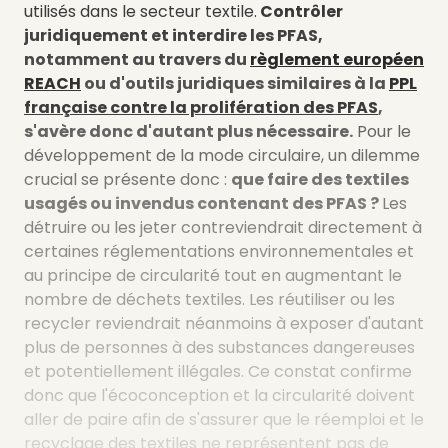
utilisés dans le secteur textile.
Contrôler
juridiquement et interdire les PFAS,
notamment au travers du
règlement européen
REACH
ou d'outils juridiques similaires à la
PPL
française contre la prolifération des PFAS
,
s'avère donc d'autant plus nécessaire.
Pour le
développement de la mode circulaire, un dilemme
crucial se présente donc :
que faire des textiles
usagés ou invendus contenant des PFAS ?
Les
détruire ou les jeter contreviendrait directement à
certaines réglementations environnementales et
au principe de circularité tout en augmentant le
nombre de déchets textiles. Les réutiliser ou les
recycler reviendrait néanmoins à exposer d'autant
plus de personnes à des substances dangereuses
et potentiellement illégales. Ce constat confirme
donc que l'écoconception et la circularité doivent
aller de paire afin de s'assurer que le réemploi et le
recyclage des textiles ne représentent pas de