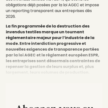
obligations
déjà
posées
par
la
loi
AGEC
et
impose
un
reporting
transparent
aux
entreprises
dès
2026.
La
fin
programmée
de
la
destruction
des
invendus
textiles
marque
un
tournant
réglementaire
majeur
pour
l’industrie
de
la
mode.
Entre
interdiction
progressive
et
nouvelles
exigences
de
transparence
portées
par
la
loi
AGEC
et
le
règlement
européen
ESPR,
les
entreprises
sont
désormais
contraintes
de
repenser
la
gestion
de
leurs
surplus
et,
plus
largement,
leurs
volumes
de
production.