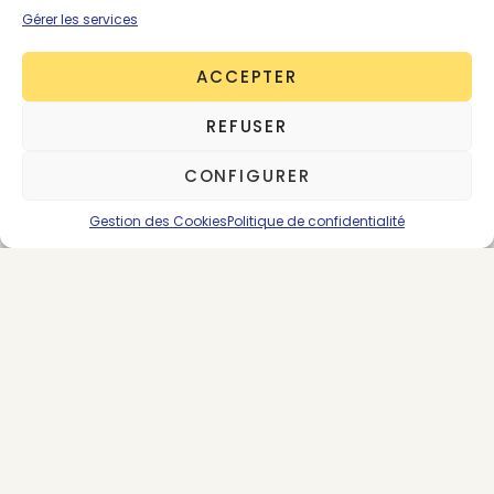
Gérer les services
ACCEPTER
REFUSER
About the Author
CONFIGURER
Multi -auteurs
Gestion des Cookies
Politique de confidentialité
43 posts
SUIVEZ-NOUS
LES DERNIERS ARTICLES