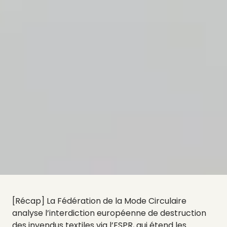
[
Récap
]
La
Fédération
de
la
Mode
Circulaire
analyse
l’interdiction
européenne
de
destruction
des
invendus
textiles
via
l’ESPR,
qui
étend
les