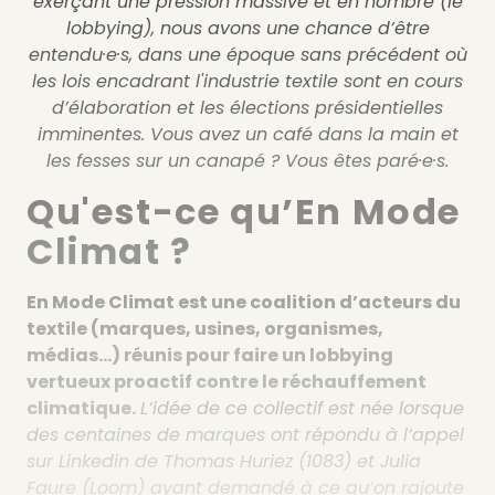
exerçant une pression massive et en nombre (le
lobbying), nous avons une chance d’être
entendu·e·s, dans une époque sans précédent où
les lois encadrant l'industrie textile sont en cours
d’élaboration et les élections présidentielles
imminentes. Vous avez un café dans la main et
les fesses sur un canapé ? Vous êtes paré·e·s.
Qu'est-ce qu’En Mode
Climat ?
En Mode Climat est une coalition d’acteurs du
textile (marques, usines, organismes,
médias…) réunis pour faire un lobbying
vertueux proactif contre le réchauffement
climatique.
L’idée de ce collectif est née lorsque
des centaines de marques ont répondu à l’appel
sur Linkedin de Thomas Huriez (1083) et Julia
Faure (Loom) ayant demandé à ce qu’on rajoute