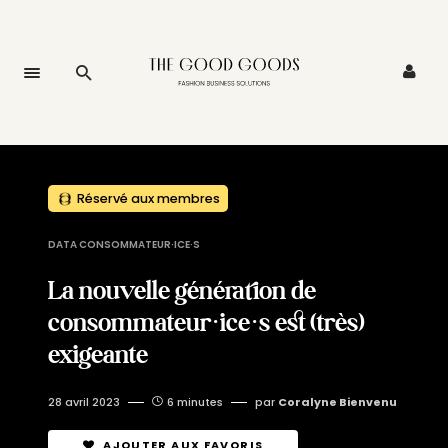
Réservé aux membres
DATA CONSOMMATEUR·ICE·S
La nouvelle génération de
consommateur·ice·s est (très)
exigeante
28 avril 2023
6 minutes
par
Coralyne Bienvenu
AJOUTER AUX FAVORIS