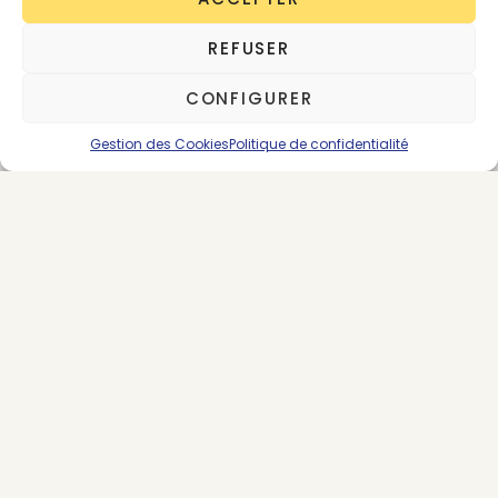
REFUSER
CONFIGURER
Gestion des Cookies
Politique de confidentialité
About the Author
Coralyne
Bienvenu
33 posts