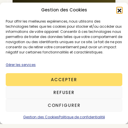
The Good One
Gestion des Cookies
Assurez votre veille continue et
Pour offrir les meilleures expériences, nous utilisons des
montez en compétences.
technologies telles que les cookies pour stocker et/ou accéder aux
informations de votre appareil. Consentir à ces technologies nous
permettra de traiter des données telles que votre comportement de
30€
navigation ou des identifiants uniques sur ce site. Le fait de ne pas
/mois*
consentir ou de retirer votre consentement peut avoir un impact
négatif sur certaines fonctionnalités et caractéristiques.
Tester gratuitement
Gérer les services
Essayez gratuitement pendant 7 jours
ACCEPTER
Accédez à tous nos articles
REFUSER
CONFIGURER
Entreprise
Gestion des Cookies
Politique de confidentialité