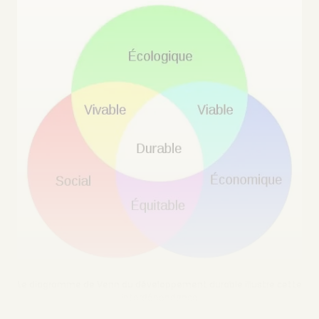
Le diagramme de Venn du développement durable illustre cette
interdépendance