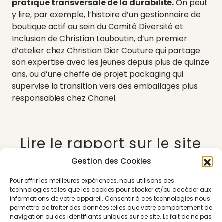
pratique transversale de la durabilité.
On peut
y lire, par exemple, l’histoire d’un gestionnaire de
boutique actif au sein du Comité Diversité et
Inclusion de Christian Louboutin, d’un premier
d’atelier chez Christian Dior Couture qui partage
son expertise avec les jeunes depuis plus de quinze
ans, ou d’une cheffe de projet packaging qui
supervise la transition vers des emballages plus
responsables chez Chanel.
Lire le rapport sur le site
du Comité Colbert :
Gestion des Cookies
French Luxury is
Pour offrir les meilleures expériences, nous utilisons des
reinventing the life cycle
technologies telles que les cookies pour stocker et/ou accéder aux
informations de votre appareil. Consentir à ces technologies nous
of products
permettra de traiter des données telles que votre comportement de
navigation ou des identifiants uniques sur ce site. Le fait de ne pas