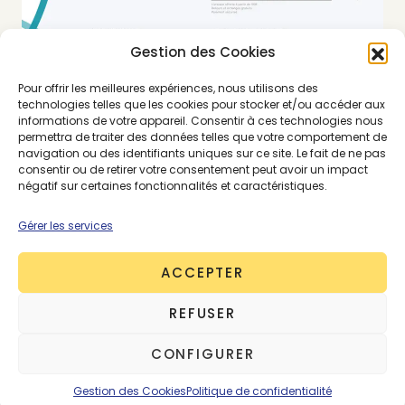
Gestion des Cookies
Pour offrir les meilleures expériences, nous utilisons des
technologies telles que les cookies pour stocker et/ou accéder aux
informations de votre appareil. Consentir à ces technologies nous
permettra de traiter des données telles que votre comportement de
navigation ou des identifiants uniques sur ce site. Le fait de ne pas
consentir ou de retirer votre consentement peut avoir un impact
LE VALEURS DE L’ALLIANCE
négatif sur certaines fonctionnalités et caractéristiques.
Gérer les services
Disponible, productif et bien habillé. Voilà la
définition d’une nouvelle génération de papas
ACCEPTER
présentée par La Fine Fleur.
Un espace multi-
marques en ligne voit le jour, quelques unes
REFUSER
seulement, sélectionnées avec attention tant sur
leur style que leurs propositions de valeurs.
CONFIGURER
Pas d’exhaustivité, pas de
trends
, pas de
hauls
. Un
Gestion des Cookies
Politique de confidentialité
de ces rares espaces digitaux où l’on prend le