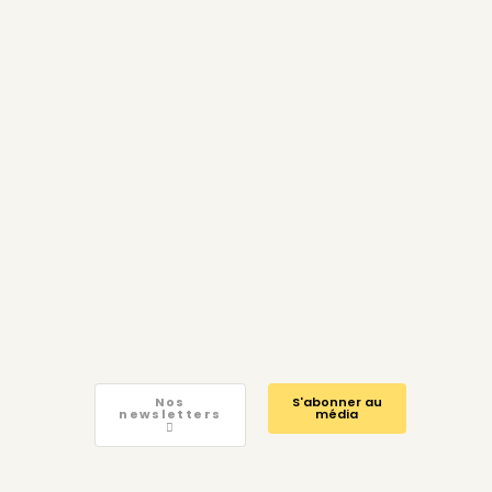
Nos
S'abonner au
newsletters
média