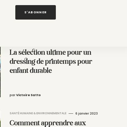
S'ABONNER
par
Victoire Satto
PRET-A-PORTER
22 avril 2023
La sélection ultime pour un
dressing de printemps pour
enfant durable
par
Victoire Satto
SANTÉ HUMAINE & ENVIRONNEMENTALE
6 janvier 2023
Comment apprendre aux