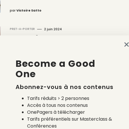
par
Victoire Satto
PRET-A-PORTER
2 juin 2024
La top liste des cadeaux de
naissances écoresponsables
Become a Good
One
par
Coralyne Bienvenu
Abonnez-vous à nos contenus
Tarifs réduits > 2 personnes
SANTÉ HUMAINE & ENVIRONNEMENTALE
12 août 2023
Accès à tous nos contenus
Liste de naissance écologique
OnePagers à télécharger
et non toxique, entretien avec
Tarifs préférentiels sur Masterclass &
Conférences
une spécialiste