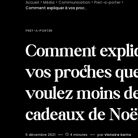
Accueil
 > 
Média
 > 
Communication
 > 
Pret-a-porter
 > 
Comment expliquer à vos proches que vous voulez moins de cadeaux de Noël ?
PRET-A-PORTER
Comment expli
vos proches qu
voulez moins d
cadeaux de Noë
5 décembre 2021
4 minutes
par
Victoire Satto