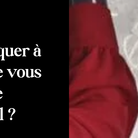
quer à
e vous
e
l ?