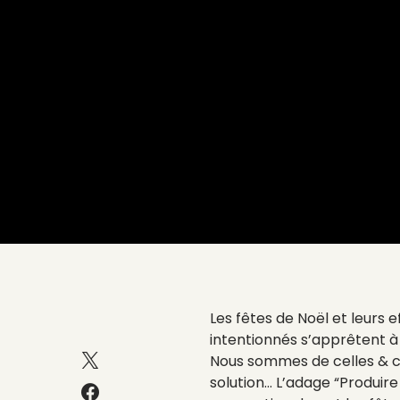
Les fêtes de Noël et leurs 
intentionnés s’apprêtent à
Nous sommes de celles & ce
solution… L’adage “Produir