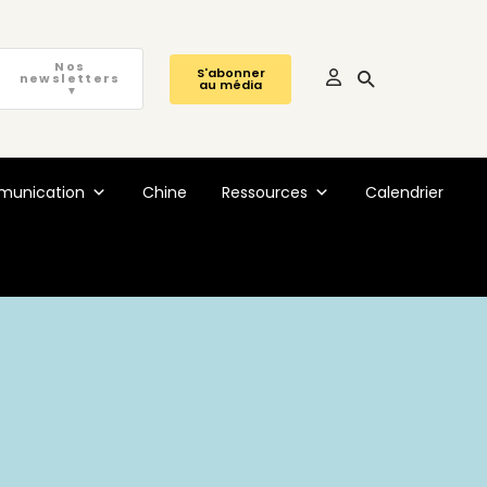
Nos
S'abonner
newsletters
au média
▼
unication
Chine
Ressources
Calendrier