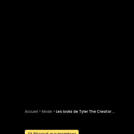
Accueil
 > 
Mode
 > 
Les looks de Tyler The Creator en version responsable et seconde main #FR*PEMEIMFAMOUS
Réservé aux membres