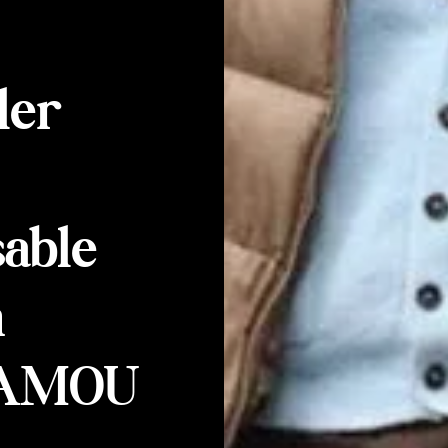
ler
sable
n
FAMOU