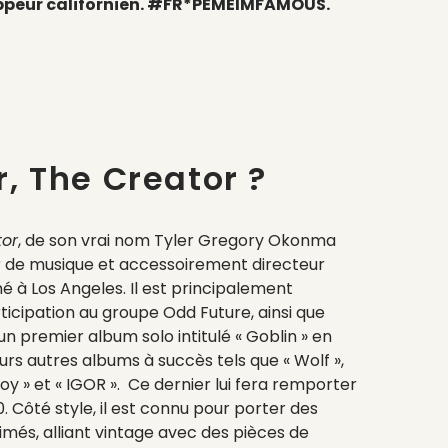
rappeur californien. #FR*PEMEIMFAMOUS.
r, The Creator ?
tor
, de son vrai nom Tyler Gregory Okonma
r de musique et accessoirement directeur
né à Los Angeles. Il est principalement
icipation au groupe Odd Future, ainsi que
un premier album solo intitulé « Goblin » en
ieurs autres albums à succès tels que « Wolf »,
oy » et « IGOR ». Ce dernier lui fera remporter
Côté style, il est connu pour porter des
més, alliant vintage avec des pièces de