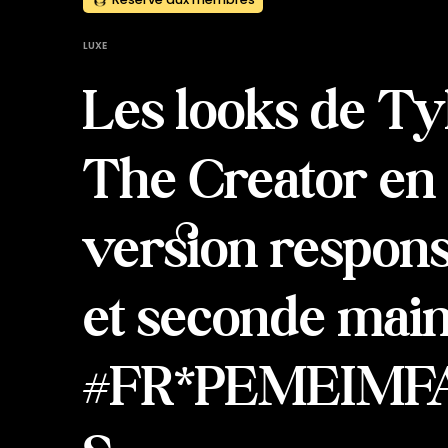
LUXE
Les looks de Ty
The Creator en
version respon
et seconde mai
#FR*PEMEIM