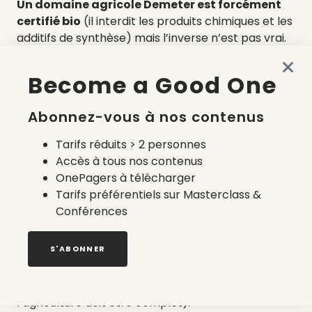
Un domaine agricole Demeter est forcément
certifié bio
(il interdit les produits chimiques et les
additifs de synthèse) mais l’inverse n’est pas vrai.
Pour être certifié Demeter, un produit doit
répondre à un cahier des charges plus
Become a Good One
contraignant
que celui de l’agriculture biologique
certifiée par le logo AB.
Abonnez-vous à nos contenus
Que garantit
Tarifs réduits > 2 personnes
exactement le label
Accès à tous nos contenus
OnePagers à télécharger
Demeter ?
Tarifs préférentiels sur Masterclass &
Conférences
Les produits alimentaires, cosmétiques et textiles
issus de l’agriculture biodynamique, doivent être
S'ABONNER
facilement traçables, la conversion des domaines
agricoles pour des fermes bio doit être totale (la
mixité est refusée car l’engagement de
l’agriculture doit être complet).