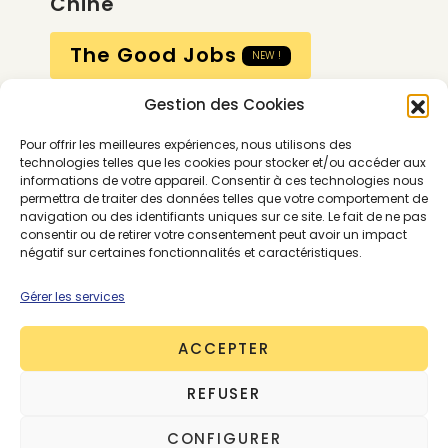
Chine
The Good Jobs
NEW !
Gestion des Cookies
Compte
Pour offrir les meilleures expériences, nous utilisons des
Calendrier
technologies telles que les cookies pour stocker et/ou accéder aux
informations de votre appareil. Consentir à ces technologies nous
Contactez-nous
permettra de traiter des données telles que votre comportement de
navigation ou des identifiants uniques sur ce site. Le fait de ne pas
consentir ou de retirer votre consentement peut avoir un impact
négatif sur certaines fonctionnalités et caractéristiques.
Gérer les services
ACCEPTER
Conditions générales
REFUSER
Mentions légales
Politique de confidentialité
CONFIGURER
Gestion des cookies