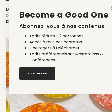
Dégustez des pâtisseries sucrées comme les
Become a Good One
délicieux cookies
@reggiecookies
, ou les
khaks
@kahkeya
!
Abonnez-vous à nos contenus
Tarifs réduits > 2 personnes
Accès à tous nos contenus
OnePagers à télécharger
Tarifs préférentiels sur Masterclass &
Conférences
S'ABONNER