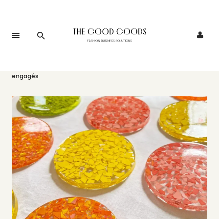
Accueil
>
Événements
>
La Pop Up Galerie des jeunes créateurs
engagés