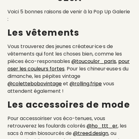
Voici 5 bonnes raisons de venir à la Pop Up Galerie
:
Les vêtements
Vous trouverez des jeunes créateur·ice·s de
vêtements qui font les choses bien, comme les
pièces éco-responsables
@toucoulor_paris
,
pour
oser les couleurs fortes
. Pour les chineur·euse·s du
dimanche, les pépites vintage
@colettebobovintage
et
@rolling.fripe
vous
attendent également !
Les accessoires de mode
Pour accessoiriser vos éco-tenues, vous
retrouverez les foulards colorés
@ho_ttt_er
, les
sacs à main biosourcés de
@treed.design
, ou