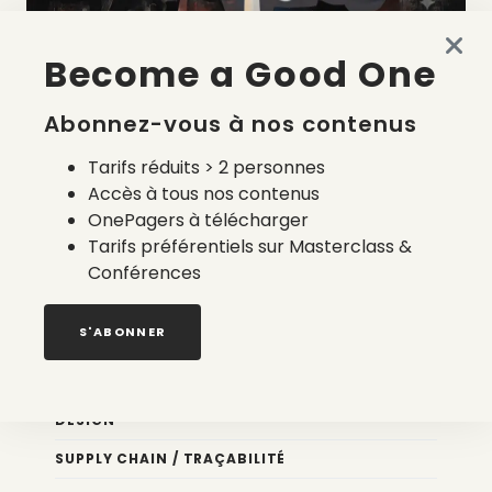
Become a Good One
La liste des prestataires du bilan carbone d’une marque
de mode
Abonnez-vous à nos contenus
2 août 2026
Tarifs réduits > 2 personnes
Accès à tous nos contenus
OnePagers à télécharger
Tarifs préférentiels sur Masterclass &
Conférences
Nos newsletters
S'ABONNER
Éco conception
DESIGN
SUPPLY CHAIN / TRAÇABILITÉ