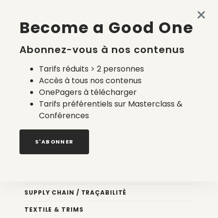
Made in France en 2026 : accessible, semi-automatisé et
Become a Good One
à la carte
4 août 2026
Abonnez-vous à nos contenus
Tarifs réduits > 2 personnes
Accès à tous nos contenus
OnePagers à télécharger
Tarifs préférentiels sur Masterclass &
Conférences
Nos newsletters
S'ABONNER
Éco conception
DESIGN
SUPPLY CHAIN / TRAÇABILITÉ
TEXTILE & TRIMS