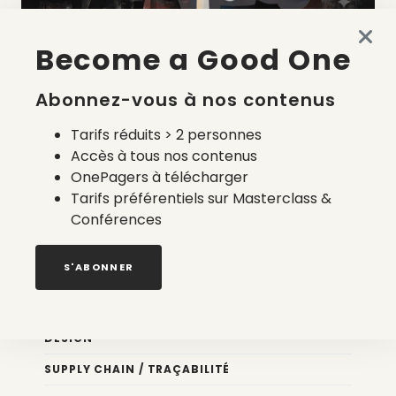
Become a Good One
La liste des prestataires du bilan carbone d’une marque
de mode
Abonnez-vous à nos contenus
2 août 2026
Tarifs réduits > 2 personnes
Accès à tous nos contenus
OnePagers à télécharger
Tarifs préférentiels sur Masterclass &
Conférences
Nos newsletters
S'ABONNER
Éco conception
DESIGN
SUPPLY CHAIN / TRAÇABILITÉ