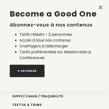
Quels prestataires pour le calcul du coût
Become a Good One
environnemental français ?
6 août 2026
Abonnez-vous à nos contenus
Tarifs réduits > 2 personnes
Accès à tous nos contenus
OnePagers à télécharger
Tarifs préférentiels sur Masterclass &
Conférences
Nos newsletters
S'ABONNER
Éco conception
DESIGN
SUPPLY CHAIN / TRAÇABILITÉ
TEXTILE & TRIMS