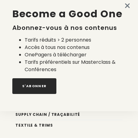
Become a Good One
La liste des marques d’outdoor sans PFAS/PFAS-free
31 juillet 2026
Abonnez-vous à nos contenus
Tarifs réduits > 2 personnes
Accès à tous nos contenus
OnePagers à télécharger
Tarifs préférentiels sur Masterclass &
Conférences
Nos newsletters
S'ABONNER
Éco conception
DESIGN
SUPPLY CHAIN / TRAÇABILITÉ
TEXTILE & TRIMS