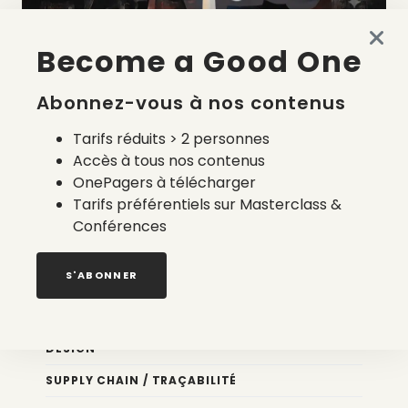
Become a Good One
La liste des prestataires du bilan carbone d’une marque
de mode
Abonnez-vous à nos contenus
2 août 2026
Tarifs réduits > 2 personnes
Accès à tous nos contenus
OnePagers à télécharger
Tarifs préférentiels sur Masterclass &
Conférences
Nos newsletters
S'ABONNER
Éco conception
DESIGN
SUPPLY CHAIN / TRAÇABILITÉ